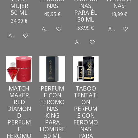
MUJER
NAS
NAS
NAS
50 ML
PARA ÉL
49,95 €
18,99 €
30 ML
34,99 €
53,99 €
Añadir al carrito
Añadir al car
Añadir al carrito
Añadir al carrito
MATCH
PERFUM
TABOO
MAKER
E CON
TENTATI
RED
FEROMO
ON
DIAMON
NAS
PERFUM
D
KING
E CON
PERFUM
PARA
FEROMO
E
HOMBRE
NAS
FEROMO
50 ML
PARA