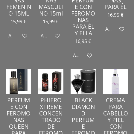
NAS
NAS
PERFUM
NAS
FEMENIN
MASCULI
E CON
PARA ÉL
O 15ML
NO 15ml
FEROMO
16,95 €
NAS
15,99 €
15,99 €
PARA ÉL
Añadir al car
Y ELLA
Añadir al carrito
Añadir al carrito
16,95 €
Añadir al carrito
PERFUM
PHIERO
BLACK
CREMA
E CON
XTREME
DIAMON
PARA
FEROMO
CONCEN
D
CABELLO
NAS
TRADO
PERFUM
Y PIEL
QUEEN
DE
E
CON
PARA
FEROMO
FEROMO
FEROMO