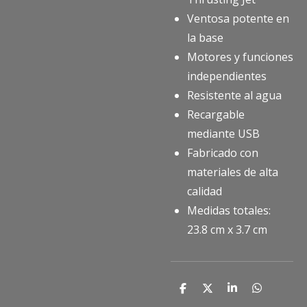
Ventosa potente en
la base
Motores y funciones
independientes
Resistente al agua
Recargable
mediante USB
Fabricado con
materiales de alta
calidad
Medidas totales:
23.8 cm x 3.7 cm
C
C
C
C
o
o
o
o