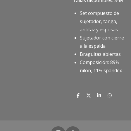
Tallas disponibles: S-M
Set compuesto de
sujetador, tanga,
antifaz y esposas
Sujetador con cierre
a la espalda
Braguitas abiertas
Composición: 89%
nilon, 11% spandex
C
C
C
C
o
o
o
o
m
m
m
m
p
p
p
p
a
a
a
a
r
r
r
r
t
t
t
t
i
i
i
i