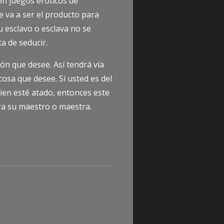
n juegos eróticos de
 va a ser el producto para
 esclavo o esclava no se
a de seducir.
ión que desee. Así tendrá vía
cosa que desee. Si usted es del
ien esté atado, entonces este
ra su maestro o maestra.