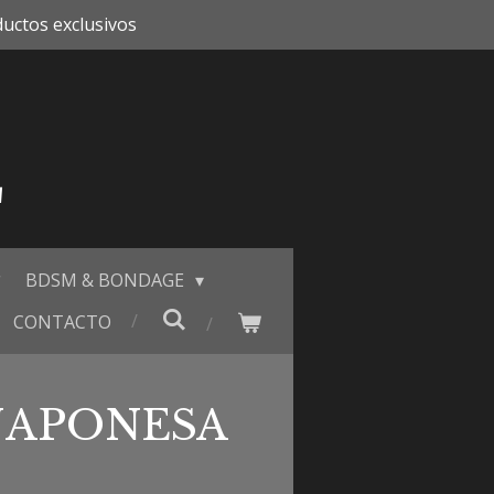
uctos exclusivos
E
BDSM & BONDAGE
CONTACTO
JAPONESA