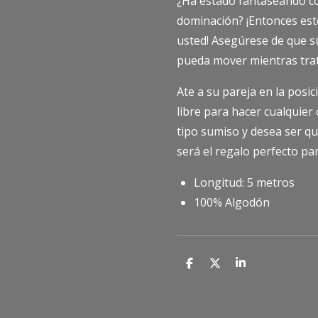
¿Ha estado fantaseando co
dominación? ¡Entonces este
usted! Asegúrese de que su
pueda mover mientras trat
Ate a su pareja en la posic
libre para hacer cualquier 
tipo sumiso y desea ser qu
será el regalo perfecto pa
Longitud: 5 metros
100% Algodón
C
C
C
o
o
o
m
m
m
p
p
p
a
a
a