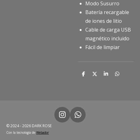
Modo Susurro
Batería recargable
de iones de litio
Cable de carga USB
magnético incluido
Fácil de limpiar
C
C
C
C
o
o
o
o
m
m
m
m
p
p
p
p
a
a
a
a
r
r
r
r
t
t
t
t
i
i
i
i
r
r
r
r
I
W
n
h
© 2024 - 2026 DARK ROSE
s
a
Con la tecnología de
Webador