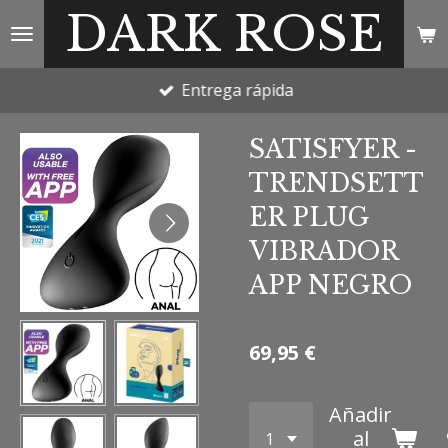
DARK ROSE
Ir
al
contenido
Entrega rápida
principal
SATISFYER -
TRENDSETT
ER PLUG
VIBRADOR
APP NEGRO
69,95 €
Añadir
al