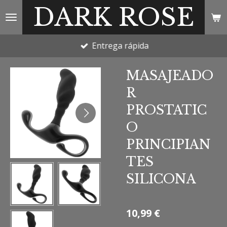
DARK ROSE
Ir
al
contenido
Entrega rápida
principal
MASAJEADO
R
PROSTATIC
O
PRINCIPIAN
TES
SILICONA
10,99 €