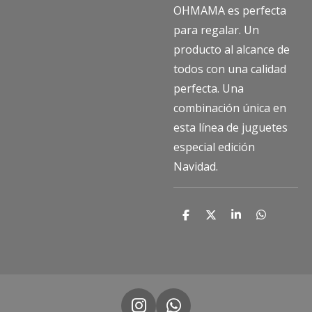
OHMAMA es perfecta
para regalar. Un
producto al alcance de
todos con una calidad
perfecta. Una
combinación única en
esta línea de juguetes
especial edición
Navidad.
C
C
C
C
o
o
o
o
m
m
m
m
p
p
p
p
a
a
a
a
r
r
r
r
t
t
t
t
i
i
i
i
r
r
r
r