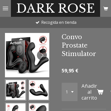
DARK ROSE
Ir
al
contenido
Recogida en tienda
principal
Convo
Prostate
Stimulator
59,95 €
Añadir
al
carrito