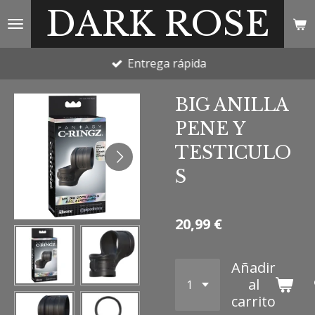
DARK ROSE
Ir
al
contenido
Entrega rápida
principal
BIG ANILLA
PENE Y
TESTICULO
S
20,99 €
Añadir
al
carrito