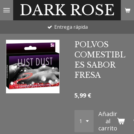
DARK ROSE
Ir
al
contenido
Entrega rápida
principal
POLVOS
COMESTIBL
ES SABOR
FRESA
5,99 €
Añadir
al
carrito