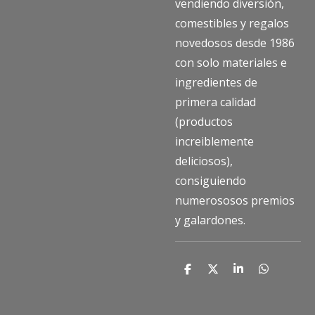
vendiendo diversión,
comestibles y regalos
novedosos desde 1986
con solo materiales e
ingredientes de
primera calidad
(productos
increiblemente
deliciosos),
consiguiendo
numerososos premios
y galardones.
C
C
C
C
o
o
o
o
m
m
m
m
p
p
p
p