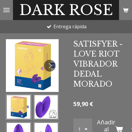
DARK ROSE
Ir
al
contenido
Entrega rápida
principal
SATISFYER -
LOVE RIOT
VIBRADOR
DEDAL
MORADO
59,90 €
Añadir
al