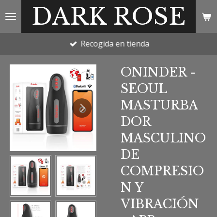
DARK ROSE
Ir
al
contenido
Recogida en tienda
principal
ONINDER -
SEOUL
MASTURBA
DOR
MASCULINO
DE
COMPRESIO
N Y
VIBRACIÓN