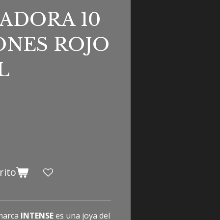
ADORA 10
ONES ROJO
L
rito
marca
INTENSE
es una joya del