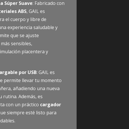
na Súper Suave
: Fabricado con
eriales ABS
, GAIL es
 el cuerpo y libre de
 una experiencia saludable y
rmite que se ajuste
 más sensibles,
mulación placentera y
cargable por USB
: GAIL es
 te permite llevar tu momento
 bañera, añadiendo una nueva
u rutina. Además, es
ta con un práctico
cargador
ue siempre esté listo para
dables.