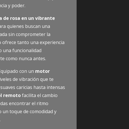
cia y poder.
 de rosa en un vibrante
para quienes buscan una
cada sin comprometer la
o ofrece tanto una experiencia
o una funcionalidad
rte como nunca antes.
 Equipado con un
motor
iveles de vibración que te
suaves caricias hasta intensas
ol remoto
facilita el cambio
das encontrar el ritmo
do un toque de comodidad y
.