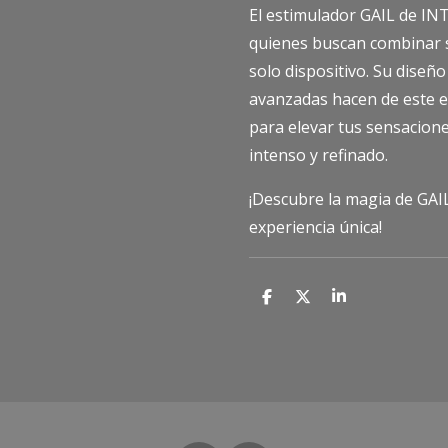
El estimulador GAIL de IN
quienes buscan combinar s
solo dispositivo. Su diseño
avanzadas hacen de este e
para elevar tus sensacione
intenso y refinado.
¡Descubre la magia de GAIL
experiencia única!
C
C
C
o
o
o
m
m
m
p
p
p
a
a
a
r
r
r
t
t
t
i
i
i
r
r
r