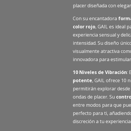
placer diseñada con elegan
Con su encantadora
forma
color rojo
, GAIL es ideal 
experiencia sensual y deli
intensidad. Su diseño únic
visualmente atractiva com
innovadora para estimula
10 Niveles de Vibración
:
potente
, GAIL ofrece 10 n
permitirán explorar desde 
ondas de placer. Su
contr
entre modos para que pue
perfecto para ti, añadien
discreción a tu experiencia