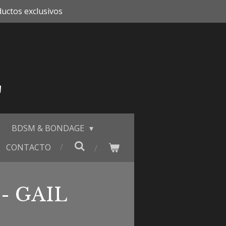
uctos exclusivos
E
BDSM & BONDAGE
CONTACTO
- GAIL