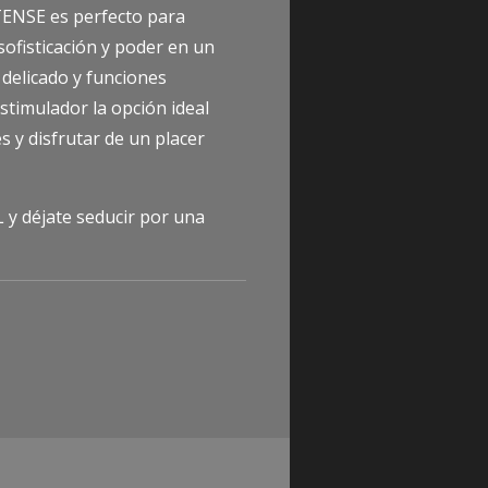
TENSE es perfecto para
ofisticación y poder en un
 delicado y funciones
stimulador la opción ideal
s y disfrutar de un placer
 y déjate seducir por una