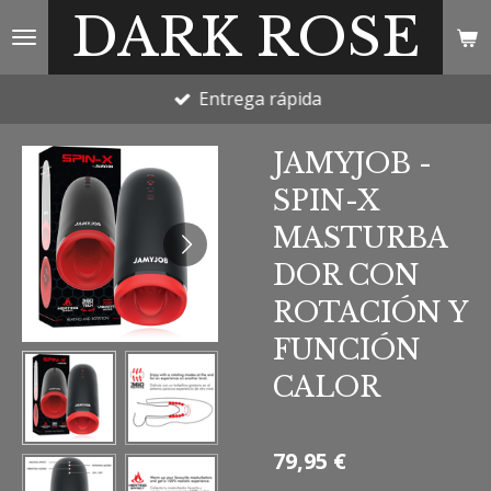
DARK ROSE
Ir
al
contenido
Entrega rápida
principal
JAMYJOB -
SPIN-X
MASTURBA
DOR CON
ROTACIÓN Y
FUNCIÓN
CALOR
79,95 €