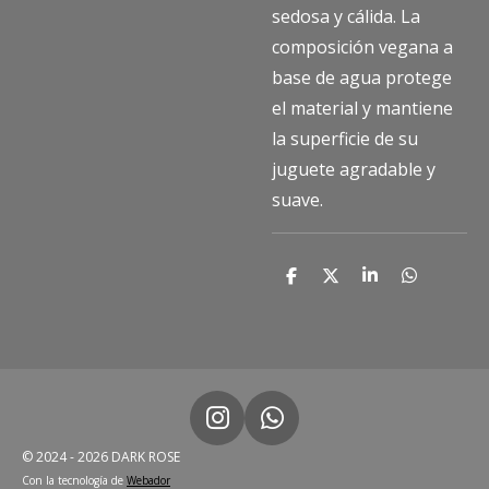
sedosa y cálida. La
composición vegana a
base de agua protege
el material y mantiene
la superficie de su
juguete agradable y
suave.
C
C
C
C
o
o
o
o
m
m
m
m
p
p
p
p
a
a
a
a
r
r
r
r
t
t
t
t
i
i
i
i
r
r
r
r
I
W
n
h
© 2024 - 2026 DARK ROSE
s
a
Con la tecnología de
Webador