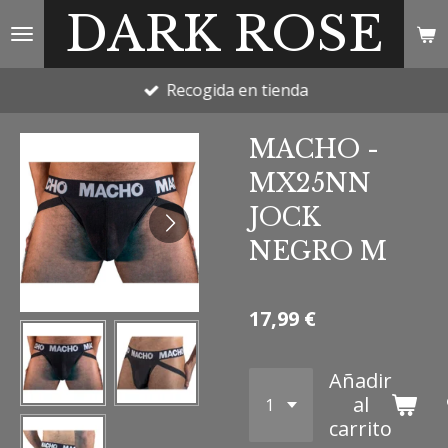
DARK ROSE
Ir
al
contenido
Recogida en tienda
principal
MACHO -
MX25NN
JOCK
NEGRO M
17,99 €
Añadir
al
carrito